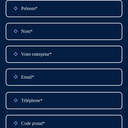
Please
leave
this
field
empty.