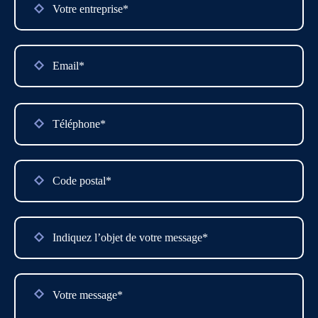
Please
leave
this
field
empty.