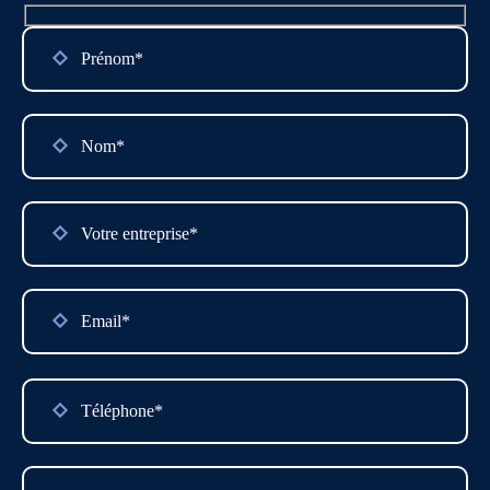
Please
leave
this
field
empty.