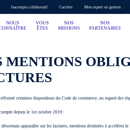
Isacompta collaboratif
Carrière
Mon expert en gestion
NOUS
VOUS
NOS
NOS
CONNAÎTRE
ÊTES
MISSIONS
PARTENAIRES
 MENTIONS OBLI
ACTURES
éformé certaines dispositions du Code de commerce, au regard des règl
compte depuis le 1er octobre 2019 :
ésormais apparaître sur les factures, mentions destinées à accélérer le r