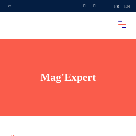
FR
EN
Mag'Expert